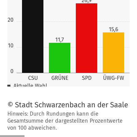
26,9
20
15,6
11,7
10
0
CSU
GRÜNE
SPD
ÜWG-FW
Aktuelle Wahl
© Stadt Schwarzenbach an der Saale
61,6
%
Hinweis: Durch Rundungen kann die
Wahlbeteiligung:
Gesamtsumme der dargestellten Prozentwerte
von 100 abweichen.